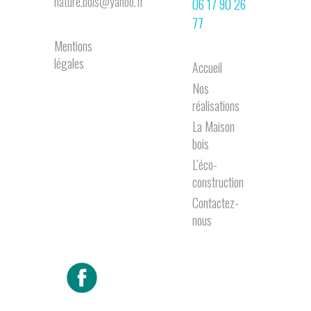
nature.bois@yahoo.fr
06 17 90 26
77
Mentions
légales
Accueil
Nos
réalisations
La Maison
bois
L’éco-
construction
Contactez-
nous