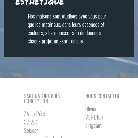
ESTHÉTIQUE
Nos maisons sont étudiées avec vous pour
que les matériaux, dans leurs essences et
couleurs, s’harmonisent afin de donner à
chaque projet un esprit unique.
«
Previous
Next
»
SARL NATURE BOIS
NOUS CONTACTER
CONCEPTION
Olivier
ZA du Péré
VERDIER,
32 260
dirigeant :
Seissan