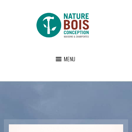
MENU
nature-forest-trees-fog