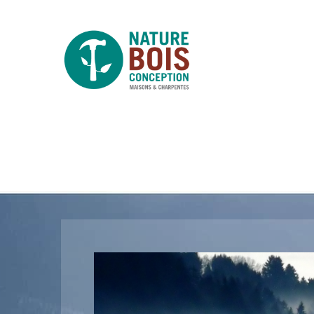
forest-fog-nature-winter-45222