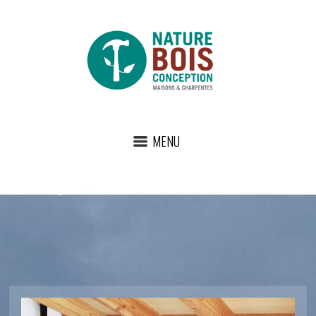
MENU
20180610_162809