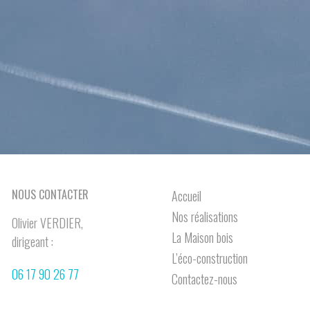
NOUS CONTACTER
Accueil
Nos réalisations
Olivier VERDIER,
La Maison bois
dirigeant :
L’éco-construction
06 17 90 26 77
Contactez-nous