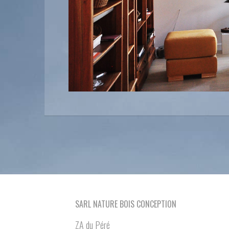
SARL NATURE BOIS CONCEPTION
ZA du Péré