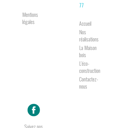
77
Mentions
légales
Accueil
Nos
réalisations
La Maison
bois
L’éco-
construction
Contactez-
nous
Suivez nos