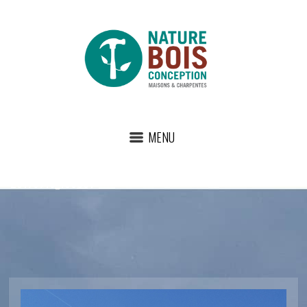
MENU
20170718_133301