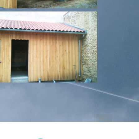
Next
»